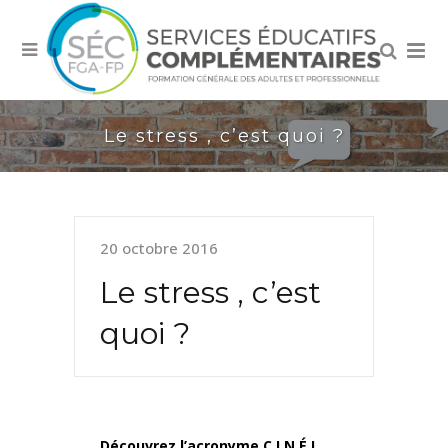
Le stress , c’est quoi ?
20 octobre 2016
Le stress , c’est
quoi ?
Découvrez l’acronyme C.I.N.É !