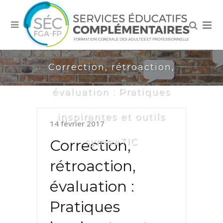
Correction, rétroaction,
évaluation : Pratiques
inspirantes et outils
14 février 2017
sympaTIC
Correction,
rétroaction,
évaluation :
Pratiques