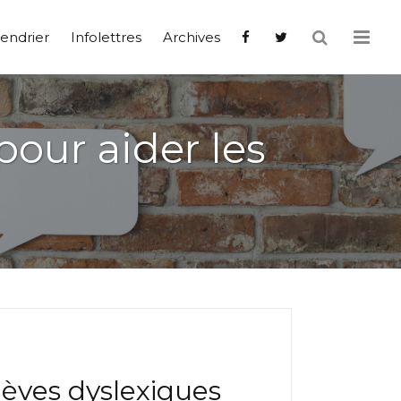
endrier
Infolettres
Archives
our aider les
lèves dyslexiques