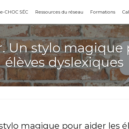
pe-CHOC SÉC
Ressources du réseau
Formations
Cal
 Un stylo magique p
élèves dyslexiques
tylo magique pour aider les é