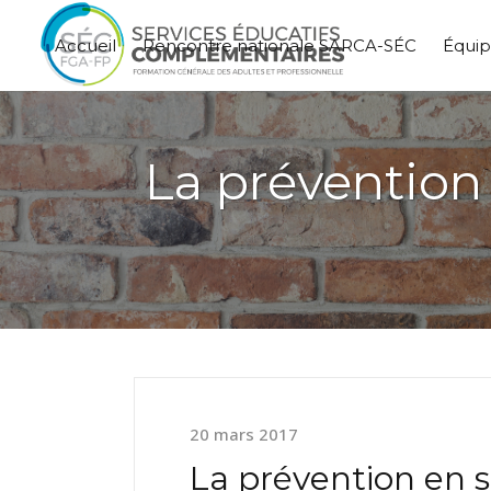
Accueil
Rencontre nationale SARCA-SÉC
Équi
La prévention
20 mars 2017
La prévention en s