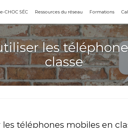
pe-CHOC SÉC
Ressources du réseau
Formations
Cal
utiliser les télépho
classe
er les téléphones mobiles en cl