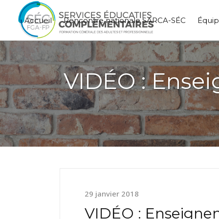
Accueil
Rencontre nationale SARCA-SÉC
Équi
VIDÉO : Ensei
29 janvier 2018
VIDÉO : Enseignem