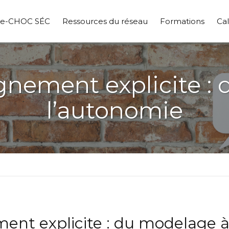
pe-CHOC SÉC
Ressources du réseau
Formations
Cal
gnement explicite :
l’autonomie
ent explicite : du modelage à