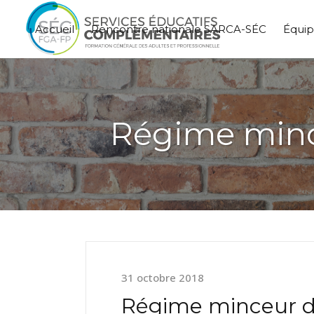
Accueil
Rencontre nationale SARCA-SÉC
Équi
Régime mince
31 octobre 2018
Régime minceur da