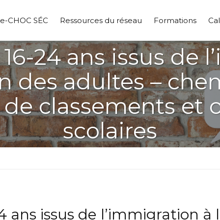
pe-CHOC SÉC
Ressources du réseau
Formations
Cal
 16-24 ans issus de l
on des adultes – ch
 de classements et o
scolaires
4 ans issus de l’immigration à 