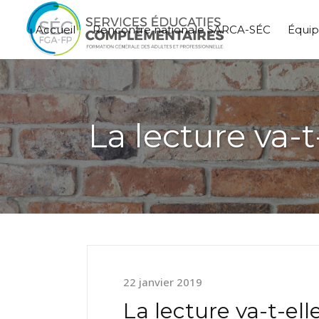
Accueil
Rencontre nationale SARCA-SÉC
Équi
La lecture va-t
22 janvier 2019
La lecture va-t-ell