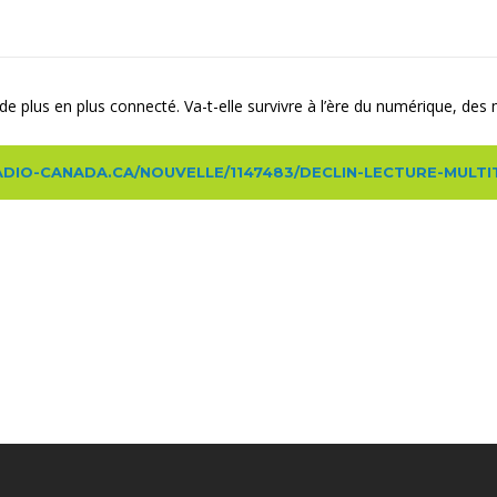
e plus en plus connecté. Va-t-elle survivre à l’ère du numérique, des
CI.RADIO-CANADA.CA/NOUVELLE/1147483/DECLIN-LECTURE-MUL