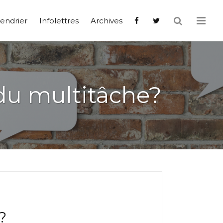
endrier
Infolettres
Archives
e du multitâche?
?