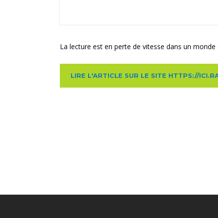
La lecture est en perte de vitesse dans un monde d
LIRE L'ARTICLE SUR LE SITE HTTPS://I