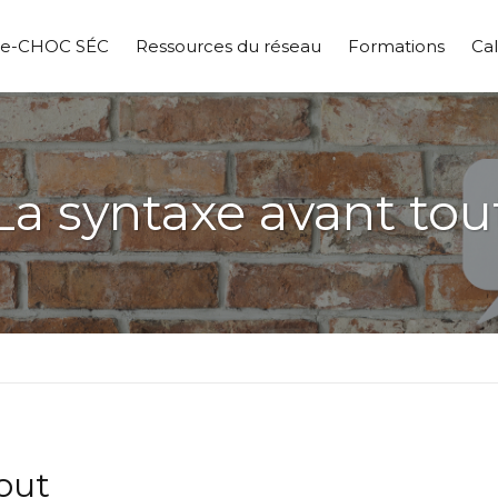
pe-CHOC SÉC
Ressources du réseau
Formations
Cal
La syntaxe avant tou
out