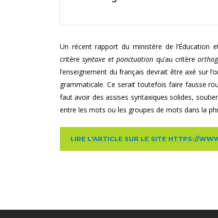
Un récent rapport du ministère de l’Éducation 
critère
syntaxe et ponctuation
qu’au critère
orthog
l’enseignement du français devrait être axé sur l
grammaticale. Ce serait toutefois faire fausse r
faut avoir des assises syntaxiques solides, soutie
entre les mots ou les groupes de mots dans la ph
LIRE L'ARTICLE SUR LE SITE HTTPS://W