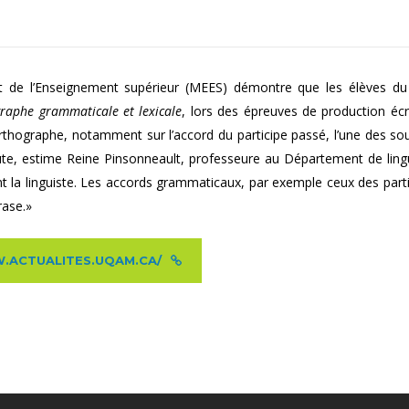
et de l’Enseignement supérieur (MEES) démontre que les élèves du 
raphe grammaticale et lexicale
, lors des épreuves de production écr
’orthographe, notamment sur l’accord du participe passé, l’une des so
oute, estime Reine Pinsonneault, professeure au Département de lingu
nt la linguiste. Les accords grammaticaux, par exemple ceux des part
rase.»
WW.ACTUALITES.UQAM.CA/