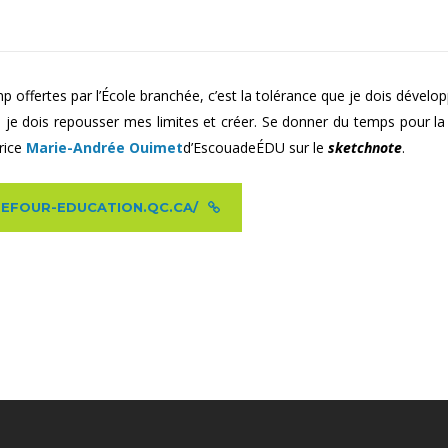
p offertes par l’École branchée, c’est la tolérance que je dois dével
 je dois repousser mes limites et créer. Se donner du temps pour la cr
trice
Marie-Andrée Ouimet
d’EscouadeÉDU sur le
sketchnote
.
ARREFOUR-EDUCATION.QC.CA/