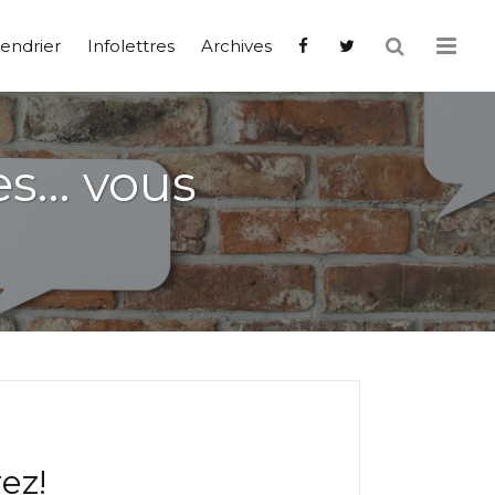
endrier
Infolettres
Archives
es… vous
ez!