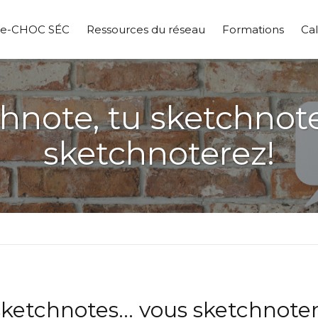
pe-CHOC SÉC
Ressources du réseau
Formations
Cal
chnote, tu sketchnot
sketchnoterez!
 sketchnotes… vous sketchnoter