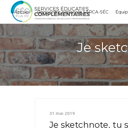
Accueil
Rencontre nationale SARCA-SÉC
Équi
Je sket
31 mai 2019
Je sketchnote, tu