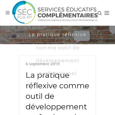
La pratique réflexive
comme outil de
développement
6 septembre 2019
professionnel
La pratique
réflexive comme
outil de
développement