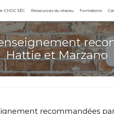
pe-CHOC SÉC
Ressources du réseau
Formations
Cal
 d’enseignement rec
Hattie et Marzano
seignement recommandées par 