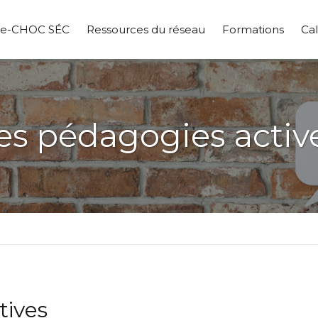
pe-CHOC SÉC
Ressources du réseau
Formations
Cal
es pédagogies activ
tives