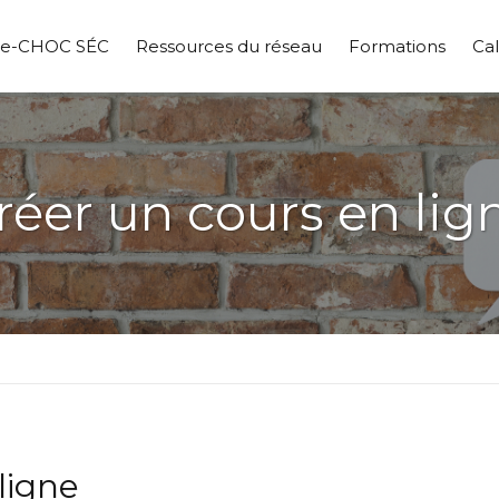
pe-CHOC SÉC
Ressources du réseau
Formations
Cal
réer un cours en lig
ligne