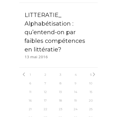
LITTERATIE_
Alphabétisation :
qu’entend-on par
faibles compétences
en littératie?
13 mai 2016
1
2
3
4
5
6
7
8
9
10
11
12
13
14
15
16
17
18
19
20
21
22
23
24
25