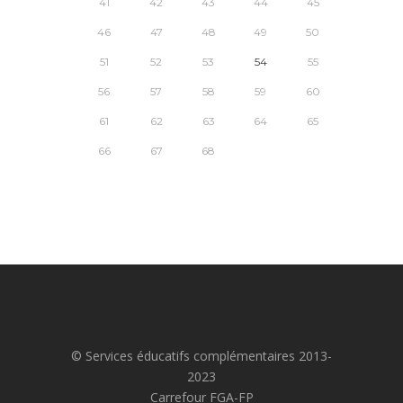
41
42
43
44
45
46
47
48
49
50
51
52
53
54
55
56
57
58
59
60
61
62
63
64
65
66
67
68
© Services éducatifs complémentaires 2013-
2023
Carrefour FGA-FP