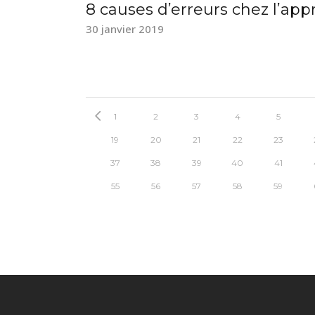
8 causes d’erreurs chez l’ap
30 janvier 2019
1
2
3
4
5
19
20
21
22
23
37
38
39
40
41
55
56
57
58
59