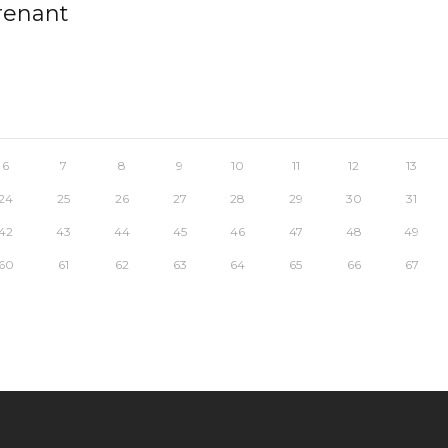
prenant
6
7
8
9
10
11
12
13
24
25
26
27
28
29
30
31
42
43
44
45
46
47
48
49
60
61
62
63
64
65
66
67